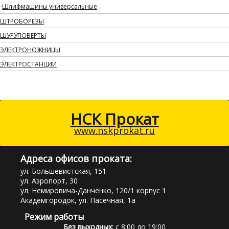
Шлифмашины универсальные
ШТРОБОРЕЗЫ
ШУРУПОВЕРТЫ
ЭЛЕКТРОНОЖНИЦЫ
ЭЛЕКТРОСТАНЦИИ
НСК Прокат
www.nskprokat.ru
Адреса офисов проката:
ул. Большевистская, 151
ул. Аэропорт, 30
ул. Немировича-Данченко, 120/1 корпус 1
Академгородок, ул. Пасечная, 1а
Режим работы
Без выходных:
с 8:00 до 19:00