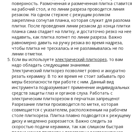
поверхность. Размоченная и размеченная плитка ставится
на рабочий стол, и по линии разреза проводится линия
резаком. На одном стержне с режущим роликом
закреплена согнутая планка, которая служит для разлома
плитки. После проведения линии резаком до конца плитки
планка сама спадает на плитку, и достаточно резко на нее
надавить, как плитка лопнет по линии разреза. Важно
равномерно давить на ручку резака во время надреза,
чтобы плитка не трескалась и не разламывалась не по
линии отметки.
Если вы используете
электрический плиткорез
, то вам
надо обладать следующими знаниями:
Электрический плиткорез позволяет ровно и аккуратно
резать керамику. В то же время не стоит забывать про
меры безопасности при работе с ним. Данный вид
инструмента подразумевает применение индивидуальных
средств защиты глаз и органов слуха. Работать с
электрическим плиткорезом в перчатках запрещено!
Разрезание плитки производится по метке, которая
совмещается с указателем, расположенным на рабочем
столе плиткореза. Плитка плавно подводится к режущему
диску и медленно разрезается. Важно следить за
скоростью подачи керамики, так как слишком быстрая