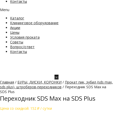
Контакты
Menu
Каталог
Клининговое оборудование
Акции
Цены
Условия проката
Советы
Вопрос/ответ
Контакты
Главная
/
БУРЫ, ДИСКИ, КОРОНКИ
/
Прокат пик, зубил (sds max,
sds plus), штроберов-переходников
/ Переходник SDS Max на
SDS Plus
Переходник SDS Max на SDS Plus
Цена со скидкой:
152
₽
/ сутки