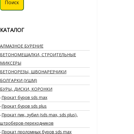
Поиск
КАТАЛОГ
АЛМАЗНОЕ БУРЕНИЕ
БЕТОНОМЕШАЛКИ, СТРОИТЕЛЬНЫЕ
МИКСЕРЫ
БЕТОНОРЕЗЫ, ШВОНАРЕЗЧИКИ
БОЛГАРКИ (УШМ)
БУРЫ, ДИСКИ, КОРОНКИ
Прокат буров sds max
Прокат буров sds plus
Прокат пик, зубил (sds max, sds plus),
штроберов-переходников
Прокат проломных буров sds max